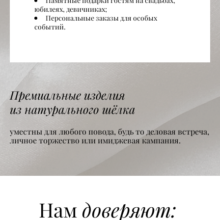
Памятные подарки гостям на свадьбах,
юбилеях, девичниках;
Персональные заказы для особых
событий.
Премиальные изделия
из натурального шёлка
уместны для любого повода, будь то деловая встреча,
личное торжество или имиджевая кампания.
доверяют:
Нам