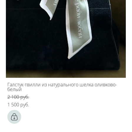
Галстук-твилли из натурального шелка оливково-
белый
2 100 pуб.
1 500 pуб.