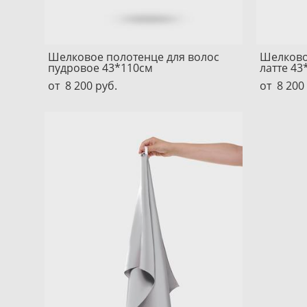
Шелковое полотенце для волос
Шелково
пудровое 43*110см
латте 43
от 8 200 pуб.
от 8 200