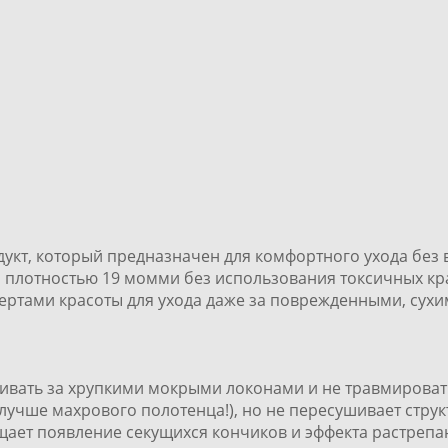
кт, который предназначен для комфортного ухода без в
 плотностью 19 момми без использования токсичных кр
пертами красоты для ухода даже за поврежденными, сух
ивать за хрупкими мокрыми локонами и не травмировать
 лучше махрового полотенца!), но не пересушивает струк
щает появление секущихся кончиков и эффекта растрепа