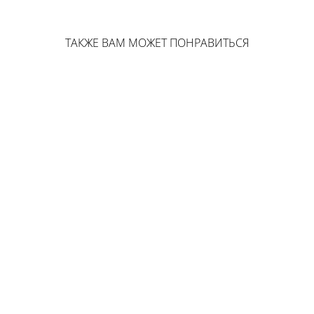
ТАКЖЕ ВАМ МОЖЕТ ПОНРАВИТЬСЯ
Шелковые шорты на поясе: выбрать цвет
7 200 pуб.
Трусики-стринги на кольцах из шелкового кружева в черном цвете
3 850 pуб.
Укороченные шелковые шорты: выбрать цвет
4 500 pуб.