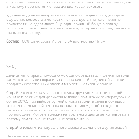
ощупь материал не вызывает аллергию и не электризуется, благодаря
атласному переплетению гладких шелковых волокон.
Удобная модель из натурального шелка со средней посадкой дарит
ощущение комфорта и легкости, не чувствуется на теле, приятно
прилегает и не сдавливает. Еще один приятный бонус в пользу
комфорта — отсутствие плотных резинок, которые могут раздражать и
травмировать кожу.
Состав:
100% шелк сорта Mulberry 6А плотностью 19 мм
УХОД
Деликатная стирка с помощью моющего средства для шелка позволит
как можно дольше сохранить первоначальный вид вещей, а также
продлить естественный блеск и мягкость шелковых волокон.
Стирайте халат из натурального шелка вручную или в стиральной
машине в режиме для деликатных тканей при низких температурах (не
более 30°С). При выборе ручной стирки замочите халат в большом
количестве мыльной пены на несколько минут, чтобы средство
глубоко проникло в ткань, затем слегка встряхните и тщательно
прополощите. Мокрые волокна натурального шелка легко повредить,
поэтому при стирке не трите и не отжимайте их.
Стирайте изделия из натурального шелка отдельно от других вещей.
Не сушите в стиральной машине.