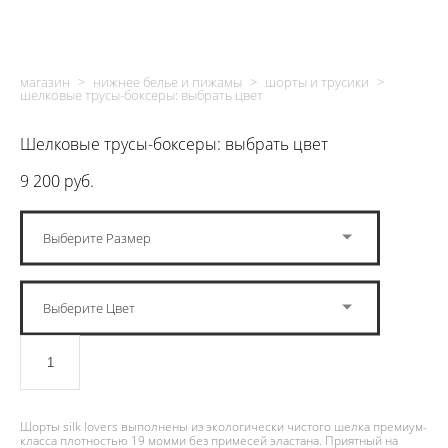
магазин
>
нижнее белье и пижамы
>
шорты и трусики
>
шелковые трусы-боксеры: выбрать цвет
Шелковые трусы-боксеры: выбрать цвет
9 200 pуб.
Выберите Размер
Выберите Цвет
ДОБАВИТЬ В КОРЗИНУ
Шорты silk lovers выполнены из экологически чистого шелка премиум-
класса плотностью 19 момми без примесей эластана. Приятный на