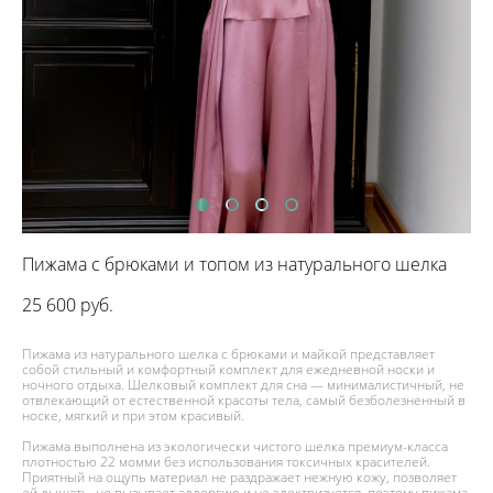
Пижама с брюками и топом из натурального шелка
25 600 pуб.
Пижама из натурального шелка с брюками и майкой представляет
собой стильный и комфортный комплект для ежедневной носки и
ночного отдыха. Шелковый комплект для сна — минималистичный, не
отвлекающий от естественной красоты тела, самый безболезненный в
носке, мягкий и при этом красивый.
Пижама выполнена из экологически чистого шелка премиум-класса
плотностью 22 момми без использования токсичных красителей.
Приятный на ощупь материал не раздражает нежную кожу, позволяет
ей дышать, не вызывает аллергию и не электризуется, поэтому пижама