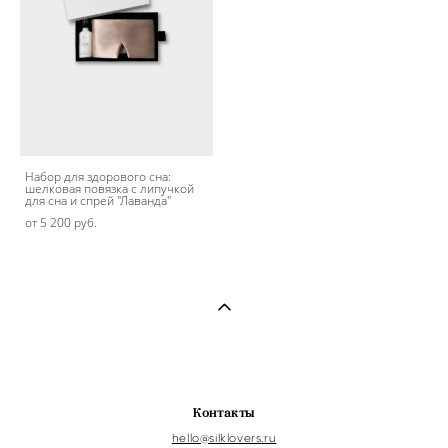
Набор для здорового сна:
шелковая повязка c липучкой
для сна и спрей "Лаванда"
от 5 200 pуб.
Контакты
hello@s
ilklovers
.ru