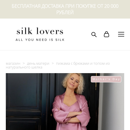
БЕСПЛАТНАЯ ДОСТАВКА ПРИ ПОКУПКЕ ОТ 20 000
РУБЛЕЙ
магазин
>
день матери
>
пижама с брюками и топом из
натурального шелка
Mother's Day