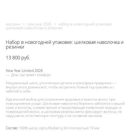
магазин
>
new year 2026
>
набор в новогодней упаковке:
шелковая наволочка и резинки
Набор в новогодней упаковке: шелковая наволочка и
резинки
13 800 pуб.
New Year Limited 2026
— Дом, где живёт комфорт.
Натуральный шёлк, утончённые детали и атмосфера праздника —
внутри этого домика всё, чтобы встретить Новый год красиво и с
заботой о себе.
Идеальный выбор для сохранения здоровья и красоты волос при
повседневном уходе. Шелковая наволочка бережно заботится о вашей
коже и волосах, снижая трение и предотвращая появление морщин и
повреждений волос, а шелковая резинка мягко фиксирует волосы, не
нарушая их естественную текстуру и не оставляя заломов.
Состав:
100% шелк сорта Mulberry 6А плотностью 19 мм