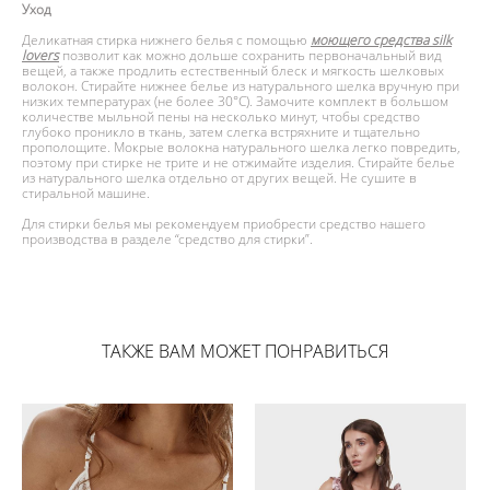
Уход
Деликатная стирка нижнего белья с помощью
моющего средства silk
lovers
позволит как можно дольше сохранить первоначальный вид
вещей, а также продлить естественный блеск и мягкость шелковых
волокон. Стирайте нижнее белье из натурального шелка вручную при
низких температурах (не более 30°С). Замочите комплект в большом
количестве мыльной пены на несколько минут, чтобы средство
глубоко проникло в ткань, затем слегка встряхните и тщательно
прополощите. Мокрые волокна натурального шелка легко повредить,
поэтому при стирке не трите и не отжимайте изделия. Стирайте белье
из натурального шелка отдельно от других вещей. Не сушите в
стиральной машине.
Для стирки белья мы рекомендуем приобрести средство нашего
производства в разделе “средство для стирки”.
ТАКЖЕ ВАМ МОЖЕТ ПОНРАВИТЬСЯ