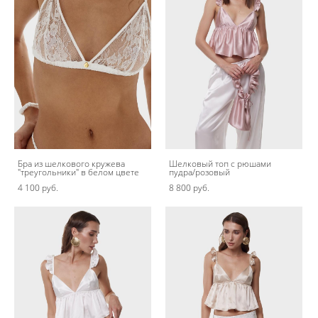
Бра из шелкового кружева
Шелковый топ с рюшами
"треугольники" в белом цвете
пудра/розовый
4 100 pуб.
8 800 pуб.