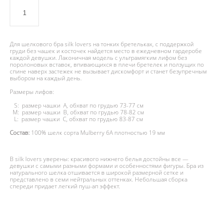
ДОБАВИТЬ В КОРЗИНУ
Для шелкового бра silk lovers на тонких бретельках, с поддержкой
груди без чашек и косточек найдется место в ежедневном гардеробе
каждой девушки. Лаконичная модель с ультрамягким лифом без
поролоновых вставок, впивающихся в плечи бретелек и ползущих по
спине наверх застежек не вызывает дискомфорт и станет безупречным
выбором на каждый день.
Размеры лифов:
S: размер чашки A, обхват по грудью 73-77 см
M: размер чашки B, обхват по грудью 78-82 см
L: размер чашки С, обхват по грудью 83-87 см
Состав:
100% шелк сорта Mulberry 6А плотностью 19 мм
В silk lovers уверены: красивого нижнего белья достойны все —
девушки с самыми разными формами и особенностями фигуры. Бра из
натурального шелка отшивается в широкой размерной сетке и
представлено в семи нейтральных оттенках. Небольшая сборка
спереди придает легкий пуш-ап эффект.