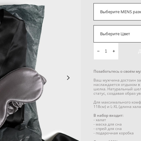
Выберите MENS раз
Выберите Цвет
Позаботьтесь о своём м
Ваш мужчина достоин заб
наслаждается отдыхом в
шелка. Натуральный шелк
статус, создавая образ 
Для максимального комфо
118см) и L-XL (длина хала
В набор входит:
- халат
- маска для сна
- спрей для сна
- подарочная коробка