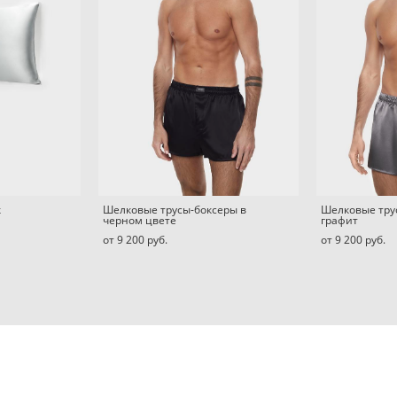
к
Шелковые трусы-боксеры в
Шелковые тру
черном цвете
графит
от 9 200 pуб.
от 9 200 pуб.