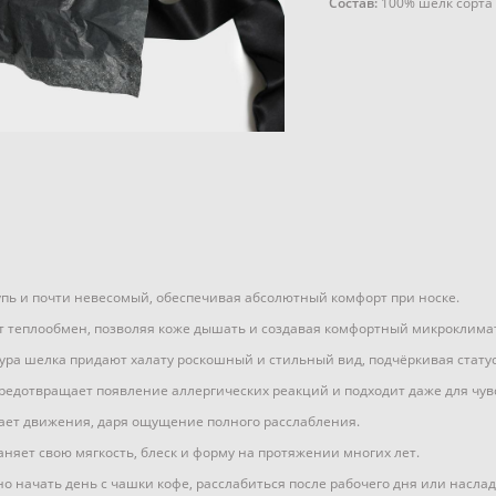
Состав:
100% шелк сорта 
пь и почти невесомый, обеспечивая абсолютный комфорт при носке.
 теплообмен, позволяя коже дышать и создавая комфортный микроклимат
тура шелка придают халату роскошный и стильный вид, подчёркивая стату
редотвращает появление аллергических реакций и подходит даже для чув
ает движения, даря ощущение полного расслабления.
няет свою мягкость, блеск и форму на протяжении многих лет.
но начать день с чашки кофе, расслабиться после рабочего дня или насла