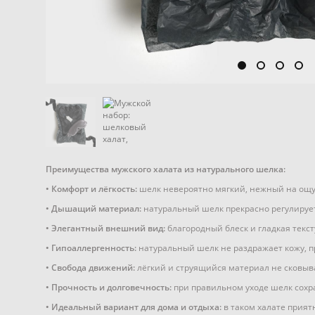
Преимущества мужского халата из натурального шелка:
• Комфорт и лёгкость:
шелк невероятно мягкий, нежный на ощу
• Дышащий материал:
натуральный шелк прекрасно регулирует
• Элегантный внешний вид:
благородный блеск и гладкая текс
• Гипоаллергенность:
натуральный шелк не раздражает кожу, п
• Свобода движений:
лёгкий и струящийся материал не сковыв
• Прочность и долговечность:
при правильном уходе шелк сохра
• Идеальный вариант для дома и отдыха:
в таком халате прият