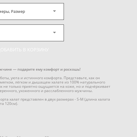
меры, Размер
ДОБАВИТЬ В КОРЗИНУ
ужчине — подарите ему комфорт и роскошь!
оты, уюта и истинного комфорта. Представьте, как он
 мягком, лёгком и дышащем халате из 100% натурального
 не только приятно ощущается на коже, но и подчёркивает
уверенного, ухоженного и расслабленного мужчины.
рта халат представлен в двух размерах - S-M (длина халата
та 120см).