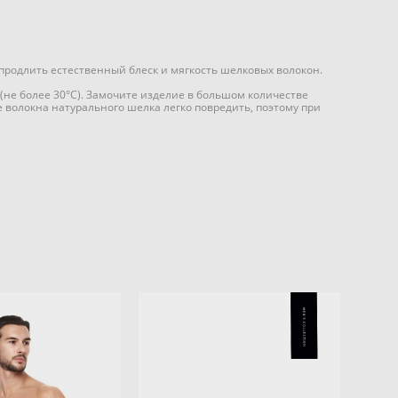
продлить естественный блеск и мягкость шелковых волокон.
(не более 30°С). Замочите изделие в большом количестве
е волокна натурального шелка легко повредить, поэтому при