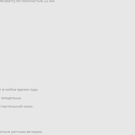
Mulberry 6А плотностью 22 мм
 в любое время года.
с владельца.
ствительной кожи.
диться уютным вечером.