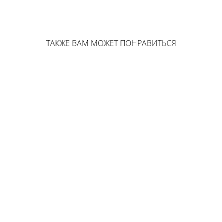
ТАКЖЕ ВАМ МОЖЕТ ПОНРАВИТЬСЯ
Мужская шелковая маска для сна черная
от 3 800 pуб.
Наволочка 100% шелк черного цвета
от 7 600 pуб.
Шелковые трусы-боксеры в цвете пудра
от 9 200 pуб.