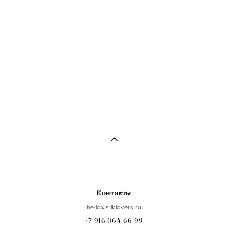
Шелковая повязка для сна с липучкой в цвете графит
от 4 200 pуб.
Шелковые мужские брюки в цвете графит
20 900 pуб.
Контакты
hello@s
ilklovers
.ru
+7 916 064-66-99