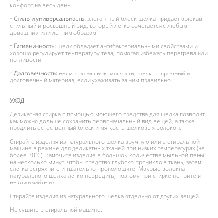
комфорт на весь день.
• Стиль и универсальность:
элегантный блеск шелка придает брюкам
стильный и роскошный вид, который легко сочетается с любым
домашним или летним образом.
• Гигиеничность:
шелк обладает антибактериальными свойствами и
хорошо регулирует температуру тела, помогая избежать перегрева или
потливости.
• Долговечность:
несмотря на свою мягкость, шелк — прочный и
долговечный материал, если ухаживать за ним правильно.
УХОД
Деликатная стирка с помощью моющего средства для шелка позволит
как можно дольше сохранить первоначальный вид вещей, а также
продлить естественный блеск и мягкость шелковых волокон.
Стирайте изделия из натурального шелка вручную или в стиральной
машине в режиме для деликатных тканей при низких температурах (не
более 30°С). Замочите изделие в большом количестве мыльной пены
на несколько минут, чтобы средство глубоко проникло в ткань, затем
слегка встряхните и тщательно прополощите. Мокрые волокна
натурального шелка легко повредить, поэтому при стирке не трите и
не отжимайте их.
Стирайте изделия из натурального шелка отдельно от других вещей.
Не сушите в стиральной машине.