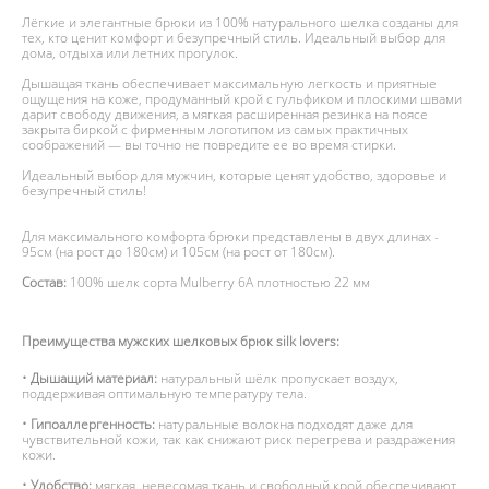
Лёгкие и элегантные брюки из 100% натурального шелка созданы для
тех, кто ценит комфорт и безупречный стиль. Идеальный выбор для
дома, отдыха или летних прогулок.
Дышащая ткань обеспечивает максимальную легкость и приятные
ощущения на коже, продуманный крой с гульфиком и плоскими швами
дарит свободу движения, а мягкая расширенная резинка на поясе
закрыта биркой с фирменным логотипом из самых практичных
соображений — вы точно не повредите ее во время стирки.
Идеальный выбор для мужчин, которые ценят удобство, здоровье и
безупречный стиль!
Для максимального комфорта брюки представлены в двух длинах -
95см (на рост до 180см) и 105см (на рост от 180см).
Состав:
100% шелк сорта Mulberry 6А плотностью 22 мм
Преимущества мужских шелковых брюк silk lovers:
• Дышащий материал:
натуральный шёлк пропускает воздух,
поддерживая оптимальную температуру тела.
• Гипоаллергенность:
натуральные волокна подходят даже для
чувствительной кожи, так как снижают риск перегрева и раздражения
кожи.
• Удобство:
мягкая, невесомая ткань и свободный крой обеспечивают