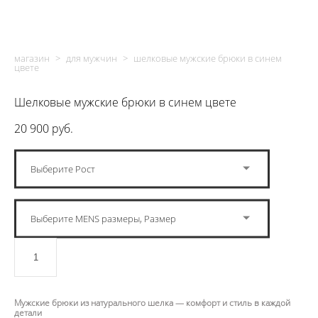
магазин
>
для мужчин
>
шелковые мужские брюки в синем
цвете
Шелковые мужские брюки в синем цвете
20 900 pуб.
Выберите Рост
Выберите MENS размеры, Размер
ДОБАВИТЬ В КОРЗИНУ
Мужские брюки из натурального шелка — комфорт и стиль в каждой
детали