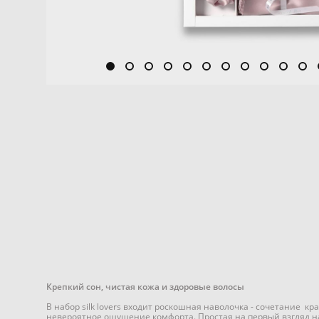
Крепкий сон, чистая кожа и здоровые волосы
В набор silk lovers входит роскошная наволочка - сочетание к
невероятное ощущение комфорта. Простая на первый взгляд на