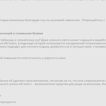
которые возможны благодаря сну на шелковой наволочке. Попрощайтес
сонницей и головными болями
е глубокому и спокойному сну? Даже немного света может нарушить выраб
а silk lovers, в подкладе которой используется натуральный гипоаллерге
еально подходит для ночного отдыха, дневного сна и путешествий, станов
й повышается эластичность и упругость кожи
ычно ей уделяют мало внимания, несмотря на то, что она соприкасается с
ьного шелка silk lovers - великолепное средство для ухода за волосами, 
ы
лектризуются