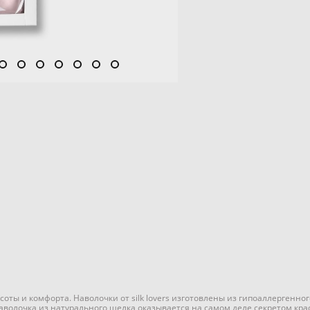
расоты и комфорта. Наволочки от silk lovers изготовлены из гипоаллергенн
волочка из натурального шелка оказывается на самом деле секретом кра