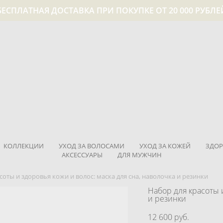
БЕСПЛАТНАЯ ДОСТАВКА ПРИ ПОКУПКЕ ОТ 20 000 РУБЛЕ
КОЛЛЕКЦИИ
УХОД ЗА ВОЛОСАМИ
УХОД ЗА КОЖЕЙ
ЗДОР
АКСЕССУАРЫ
ДЛЯ МУЖЧИН
соты и здоровья кожи и волос: маска для сна, наволочка и резинки
Набор для красоты и
и резинки
12 600 pуб.