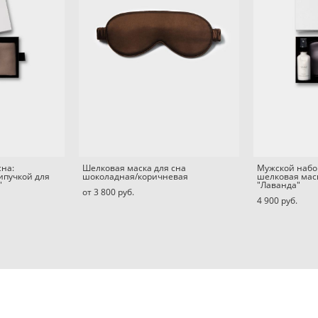
сна:
Шелковая маска для сна
Мужской набор
ипучкой для
шоколадная/коричневая
шелковая мас
"
"Лаванда"
от 3 800 pуб.
4 900 pуб.