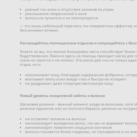
ровный тон кожи и отсутствие заломов по утрам
уменьшение покраснений и акне
волосы не путаются и не электризуются
— это лишь небольшой перечень тех невероятных эффектов, 
бессонными ночами.
Наслаждайтесь полноценным отдыхом и попрощайтесь с бес
Знаете ли вы, что полная блокировка света способствует боле
бодрствования. Именно здесь на помощь приходит маска для сн
глаза не греются и не потеют. Эта маска для сна не только ид
отдых, но и:
омолаживает кожу, благодаря содержанию фибриона, которы
впитывает влагу кожи вокруг глаз и быстро ее испаряет
не раздражает даже гиперчувствительную кожу.
Новый уровень ежедневной заботы о волосах
Шелковая резинка – важный элемент ухода за волосами, хотя об
резинок-пружинок или из плотного бархата, резинка из натурал
не оставляет заломов на волосах
минимизирует выпадение волос, так как не вырывает волос
минимизирует появление секущихся кончиков
волосы становятся более гладкими, не спутываются и не э