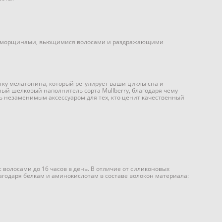
ь с морщинами, вьющимися волосами и раздражающими
отку мелатонина, который регулирует ваши циклы сна и
нный шелковый наполнитель сорта Mullberry, благодаря чему
ясь незаменимым аксессуаром для тех, кто ценит качественный
 волосами до 16 часов в день. В отличие от силиконовых
благодаря белкам и аминокислотам в составе волокон материала: