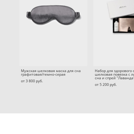
Мужская шелковая маска для сна
Набор для здорового 
графитовая/темно-серая
шелковая повязка c л
сна и спрей "Лаванда
от 3 800 pуб.
от 5 200 pуб.