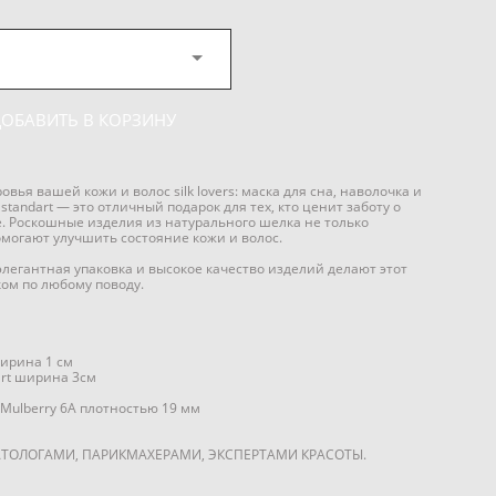
ДОБАВИТЬ В КОРЗИНУ
овья вашей кожи и волос silk lovers: маска для сна, наволочка и
 standart — это отличный подарок для тех, кто ценит заботу о
е. Роскошные изделия из натурального шелка не только
омогают улучшить состояние кожи и волос.
легантная упаковка и высокое качество изделий делают этот
ом по любому поводу.
ширина 1 см
art ширина 3см
Mulberry 6А плотностью 19 мм
ТОЛОГАМИ, ПАРИКМАХЕРАМИ, ЭКСПЕРТАМИ КРАСОТЫ.