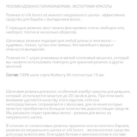
РЕКОМЕНДОВАНО ПАРИКМАХЕРАМИ, ЭКСПЕРТАМИ КРАСОТЫ
Резинки от silk lovers из нежного натурального шелка - эффективное
средство для борьбы с выпадением волос.
С помощью резинок хвост можно фиксировать очень свободно или,
наоборот, плотно в несколько оборотов.
Шелковые резинки подходят для любой длины и типа волос —
кудрявых, тонких, густых или прямых, без малейшего вреда и
опасности выпадения.
Резинки по 1 штуке упакованы в мягкий хлопковый мешочек, который
вы сможете использовать повторно для хранения резинок и других
мелочей.
Состав:
100% шелк сорта Mulberry 6А плотностью 19 мм
Шелковая резинка для волос особенный атрибут красоты для девушек,
который используется зачастую до 20 часов в день. При этом мало
внимание уделяется качеству этого изделия, хотя оно
непосредственно соприкасается с волосами, для лечения которых
зачастую приобретается большое количество дорогостоящих средств.
Мы раскрыли секрет красивых волос - резинка для волос из
натурального шелка.
В отличие от силиконовых резинок-пружинок или из плотного бархата,
резинки из натурального шелка от silk lovers - великолепное средство
для ухода за волосами, благодаря белкам и аминокислотам в составе