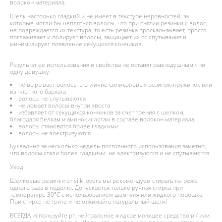
волокон материала.
Шелк настолько гладкий и не имеет в текстуре неровностей, за
которые могли бы цепляться волосы, что при снятии резинки с волос,
не повреждается их текстура, то есть резинка проскальзывает, просто
поглаживает и полирует волосы, защищает их от спутывания и
минимизирует появление секущихся кончиков.
Результат ее использования и свойства не оставят равнодушными ни
одну девушку:
не вырывает волосы в отличие силиконовых резинок-пружинок или
из плотного бархата
волосы не спутываются
не ломает волосы внутри хвоста
избавляет от секущихся кончиков за счет трения с шелком,
благодаря белкам и аминокислотам в составе волокон материала
волосы становятся более гладкими
волосы не электризуются
Буквально за несколько недель постоянного использования заметно,
что волосы стали более гладкими, не электризуются и не спутываются.
Уход
Шелковые резинки от silk lovers мы рекомендуем стирать не реже
одного раза в неделю. Допускается только ручная стирка при
температуре 30°С с использованием шампуня или жидкого порошка.
При стирке не трите и не отжимайте натуральный шелк!
ВСЕГДА используйте ph нейтральное жидкое моющее средство и / или