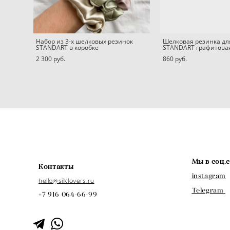
Набор из 3-х шелковых резинок
Шелковая резинка дл
STANDART в коробке
STANDART графитова
2 300 pуб.
860 pуб.
Мы в соц.
Контакты
instagram
hello@s
ilklovers
.ru
Telegram
+7 916 064-66-99