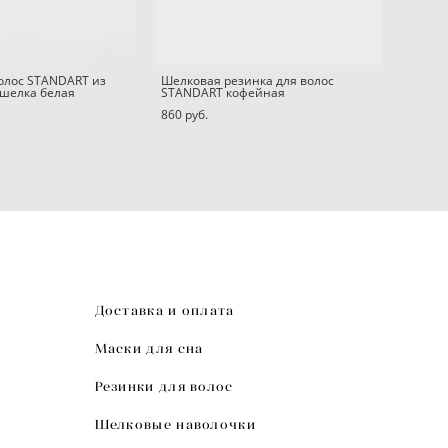
волос STANDART из
Шелковая резинка для волос
 шелка белая
STANDART кофейная
860 pуб.
Доставка и оплата
Маски для сна
Резинки для волос
Шелковые наволочки