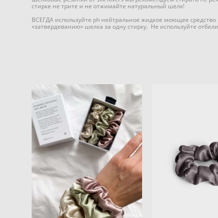
стирке не трите и не отжимайте натуральный шелк!
ВСЕГДА используйте ph нейтральное жидкое моющее средство и
«затвердеванию» шелка за одну стирку. Не используйте отбел