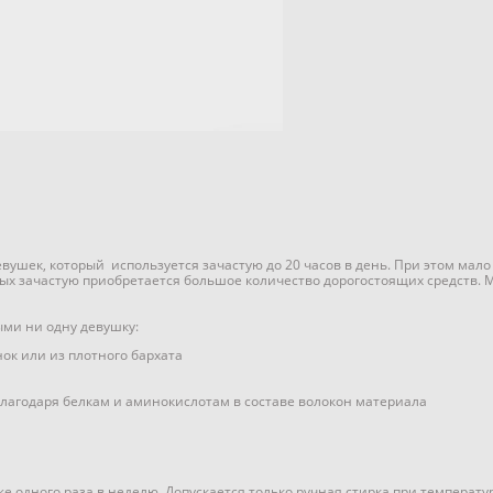
вушек, который используется зачастую до 20 часов в день. При этом мало 
ых зачастую приобретается большое количество дорогостоящих средств. М
ыми ни одну девушку:
ок или из плотного бархата
 благодаря белкам и аминокислотам в составе волокон материала
еже одного раза в неделю. Допускается только ручная стирка при темпера