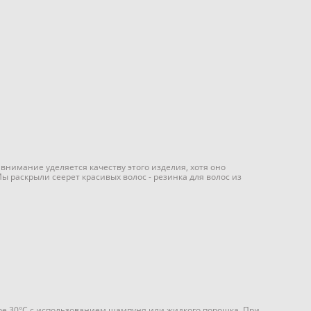
внимание уделяется качеству этого изделия, хотя оно
ы раскрыли сеерет красивых волос - резинка для волос из
туре 30°С с использованием шампуня или жидкого порошка. При