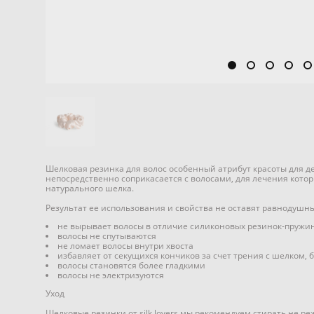
Шелковая резинка для волос особенный атрибут красоты для де
непосредственно соприкасается с волосами, для лечения котор
натурального шелка.
Результат ее использования и свойства не оставят равнодушн
не вырывает волосы в отличие силиконовых резинок-пружин
волосы не спутываются
не ломает волосы внутри хвоста
избавляет от секущихся кончиков за счет трения с шелком,
волосы становятся более гладкими
волосы не электризуются
Уход
Шелковые резинки от silk lovers мы рекомендуем стирать не р