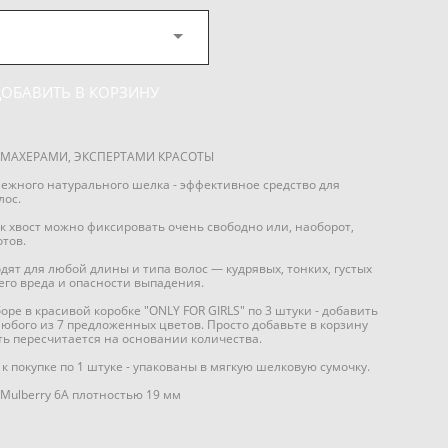
ДОБАВИТЬ В КОРЗИНУ
МАХЕРАМИ, ЭКСПЕРТАМИ КРАСОТЫ
з нежного натурального шелка - эффективное средство для
лос.
 хвост можно фиксировать очень свободно или, наоборот,
отов.
ят для любой длины и типа волос — кудрявых, тонких, густых
его вреда и опасности выпадения.
ре в красивой коробке "ONLY FOR GIRLS" по 3 штуки - добавить
юбого из 7 предложенных цветов. Просто добавьте в корзину
ть пересчитается на основании количества.
к покупке по 1 штуке - упакованы в мягкую шелковую сумочку.
Mulberry 6А плотностью 19 мм