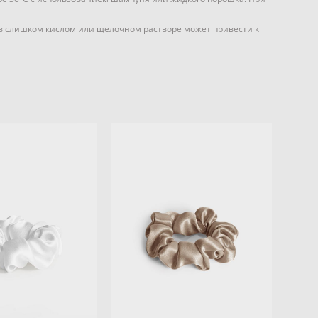
а в слишком кислом или щелочном растворе может привести к