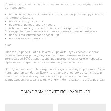
Результат ее использования и свойства не оставят равнодушными ни
одну девушку:
не вырывает волосы в отличие силиконовых резинок-пружинок или
из плотного бархата
волосы не спутываются
не ломает волосы внутри хвоста
избавляет от секущихся кончиков за счет трения с шелком,
благодаря белкам и аминокислотам в составе волокон материала
волосы становятся более гладкими
волосы не электризуются
Уход
Шелковые резинки от silk lovers мы рекомендуем стирать не реже
одного раза в неделю. Допускается только ручная стирка при
температуре 30°С с использованием шампуня или жидкого порошка.
При стирке не трите и не отжимайте натуральный шелк!
ВСЕГДА используйте ph нейтральное жидкое моющее средство и / или
кондиционер для белья. Шелк - это натуральное волокно, и стирка в
слишком кислом или щелочном растворе может привести к
«затвердеванию» шелка за одну стирку. Не используйте отбеливатели.
ТАКЖЕ ВАМ МОЖЕТ ПОНРАВИТЬСЯ