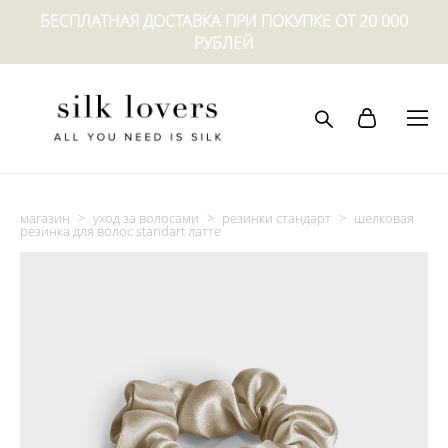
БЕСПЛАТНАЯ ДОСТАВКА ПРИ ПОКУПКЕ ОТ 20 000
РУБЛЕЙ
магазин
>
уход за волосами
>
резинки стандарт
>
шелковая
резинка для волос standart латте