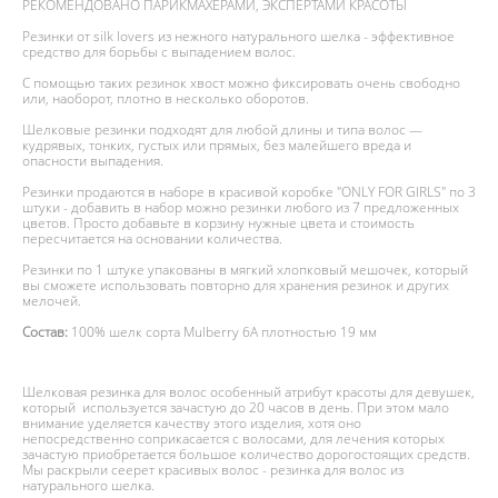
РЕКОМЕНДОВАНО ПАРИКМАХЕРАМИ, ЭКСПЕРТАМИ КРАСОТЫ
Резинки от silk lovers из нежного натурального шелка - эффективное
средство для борьбы с выпадением волос.
С помощью таких резинок хвост можно фиксировать очень свободно
или, наоборот, плотно в несколько оборотов.
Шелковые резинки подходят для любой длины и типа волос —
кудрявых, тонких, густых или прямых, без малейшего вреда и
опасности выпадения.
Резинки продаются в наборе в красивой коробке "ONLY FOR GIRLS" по 3
штуки - добавить в набор можно резинки любого из 7 предложенных
цветов. Просто добавьте в корзину нужные цвета и стоимость
пересчитается на основании количества.
Резинки по 1 штуке упакованы в мягкий хлопковый мешочек, который
вы сможете использовать повторно для хранения резинок и других
мелочей.
Состав:
100% шелк сорта Mulberry 6А плотностью 19 мм
Шелковая резинка для волос особенный атрибут красоты для девушек,
который используется зачастую до 20 часов в день. При этом мало
внимание уделяется качеству этого изделия, хотя оно
непосредственно соприкасается с волосами, для лечения которых
зачастую приобретается большое количество дорогостоящих средств.
Мы раскрыли сеерет красивых волос - резинка для волос из
натурального шелка.