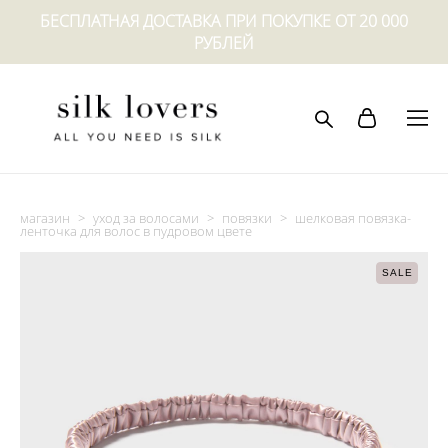
БЕСПЛАТНАЯ ДОСТАВКА ПРИ ПОКУПКЕ ОТ 20 000
РУБЛЕЙ
магазин
>
уход за волосами
>
повязки
>
шелковая повязка-
ленточка для волос в пудровом цвете
SALE