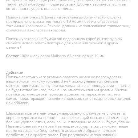
Также такой аксессуар — один из самых удобных вариантов, если вы
хотите просто убрать волосы от лица.
Повязка-ленточка silk lovers изготовлена из органического шелка
премиального класса плотностью 19 момми без использования
токсичных красителей. Рекомендована к использованию трихологами,
стилистами и экспертами красоты.
Повязки упакованы в бумажную подарочную коробку, которую вы
сможете использовать повторно для хранения резинок и других
мелочей.
Состав:
100% шелк сорта Mulberry 6А плотностью 19 мм
Действие
Повязка-ленточка из зеркально-гладкого шелка не повреждает ни
ваши волосы, ни кожу головы. В ней можно умываться, снимать
макияж, принимать ванну или наслаждаться спа-процедурами — ничто
не будет отвлекать вас, пока вы занимаетесь своими делами. Мягкая
повязка отлично держит волосы и совсем не пережимает их, тем
самым предотвращает появление заломов, как от пластиковых заколок
или ободков.
Шелковая повязка-ленточка универсального размера не сползает и
хорошо держится на голове — расслабляющий массаж принесет еще
больше удовольствия, если ваши непослушные локоны будут убраны.
Незамысловатый, на первый взгляд, аксессуар также сэкономит ваше
время на создание безупречного домашнего образа и поможет
позаботиться о красоте волос. При регулярном использовании