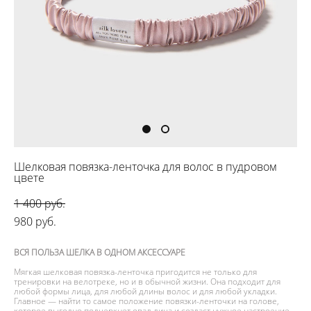
Шелковая повязка-ленточка для волос в пудровом
цвете
1 400 pуб.
980 pуб.
ВСЯ ПОЛЬЗА ШЕЛКА В ОДНОМ АКСЕССУАРЕ
Мягкая шелковая повязка-ленточка пригодится не только для
тренировки на велотреке, но и в обычной жизни. Она подходит для
любой формы лица, для любой длины волос и для любой укладки.
Главное — найти то самое положение повязки-ленточки на голове,
которое выгодно подчеркнет овал лица и создаст нужное настроение.