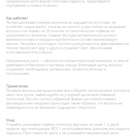
натуральный шелк вернет локонам гладкость, предотвратит
спутывание и ломкость волос.
Как работает
Легкая шелковая повязка-ленточка не ощущается на голове, не
ослабляет корни волос, пока вы ее носите, а при снятии не вырывает
волосы и не ломает их. В отличие от синтетических повязок из
шероховатого волокна, гладкая текстура органического шелка с
аминокислотами и натуральным белком в составе минимизирует
трение. Чешуйки, из которых состоит кутикула волоса, разглаживаются,
плотно прилегают друг к другу и отражают свет, обеспечивая
естественный блеск волос.
Натуральный шелк — абсолютно гипоаллергенный материал, в нем не
развиваются бактерии и пылевые клещи. Благодаря шелку волосы
сохраняют необходимое увлажнение, остаются мягкими и
послушными.
Применение
Оставьте волосы распущенными или соберите непослушные локоны в
хвост или пучок, зафиксируйте их у корней шелковой повязкой-
ленточкой. За счет слегка собранной формы шелковой повязки
распределение нагрузки происходит таким образом, что волосы не
травмируются и не возникает ощущение стянутости.
Уход
Стирайте шелковую повязку-ленточку вручную не реже 1-2 раз в
неделю при температуре 30°С с использованием шампуня или жидкого
порошка. При стирке не трите и не отжимайте натуральный шелк.