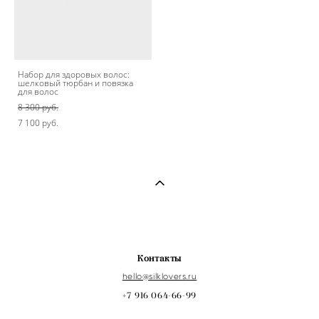
Набор для здоровых волос:
шелковый тюрбан и повязка
для волос
8 300 pуб.
7 100 pуб.
Контакты
hello@s
ilklovers
.ru
+7 916 064-66-99