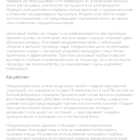
прядями, не пересушивает и не травмирует их. В результате волосы
легко расчесывать, они блестят, не пушатся и не электризуются.
Первый слой шелкового тюрбана плотно прилегает к мокрым волосам
и позволяет им равномерно просохнуть. Второй слой обеспечивает
легкое скольжение, что предотвращает спутывание волос во время
сна и появление секущихся кончиков.
Шелковый тюрбан не спадает и не разворачивается при малейшем
наклоне головы, не оттягивает волосы назад и хорошо сохраняет даже
объемную укладку, благодаря продуманному крою с небольшой
сборкой и застежке-пуговице сзади. Натуральный шелк не впитывает
сыворотки и крем — вечерние уходовые процедуры станут более
приятными и эффективными. При этом шелковый тюрбан позволит
выглядеть стильно и привлекательно не только до, но и после бьюти-
процедур: как по волшебству, он подчеркивает скулы и удлиняет
подбородок.
Как работает
Натуральный шелк соткан из цельных нитей с гладкой трехгранной
структурой, что содержат в составе 18 аминокислот и на 97% состоят из
белков фиброина и серицина. Органический состав волокон оказывает
восстанавливающее действие на волосы и кожу головы, а идеально
ровная текстура предотвращает трение и истончение локонов. Гладкие
нити шелка плотно прилегают к мокрым волосам, полируют,
увлажняют и улучшают их состояние — приглаживают чешуйки
кутикулы волос и усиливают их естественный блеск.
Натуральный шелк «дышит» и обладает гипоаллергенными
свойствами, благодаря чему в нем не развиваются бактерии и
пылевые клещи. Регулярное использование шелкового тюрбана
позволит восстановить естественный уровень увлажненности кожи