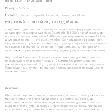
ШЕЛКОВЫЙ ТЮРБАН ДЛЯ ВОЛОС
Размер:
22х65 см
Состав:
100% шелк сорта Mulberry 6А плотностью 19 мм
РОСКОШНЫЙ ШЕЛКОВЫЙ УХОД НА КАЖДЫЙ ДЕНЬ
«Тюрбаны поднимают настроение и создают атмосферу отдыха», —
неоднократно заверял сам Марк Джейкобс. В 1950-е такой аксессуар
носили с красной помадой, в 1980-е — с насыщенными тенями. Сейчас
шелковый тюрбан — это еще и удобно. Он повышает эффективность
ежедневного ухода за волосами и подходит для бережной сушки волос
без заломов и спутанных локонов — принципиальный вопрос для
девушек, которым важна идеальная укладка сразу после пробуждения.
Двухслойный тюрбан silk lovers изготовлен из натурального шелка
премиального класса плотностью 19 момми без использования
токсичных красителей. Подходит для всех типов волос любой длины.
Поврежденные, сухие и вьющиеся волосы он делает послушными и
шелковистыми.
Действие
Шелковый тюрбан можно использовать для комфортной сушки после
мытья головы или для укладки волос на время сна. Аксессуар
выполнен таким образом, что гладкая сторона натурального шелка
оказывается и внутри, и снаружи. Нежная шелковая ткань прекрасно
впитывает влагу и очень бережно контактирует с хрупкими мокрыми