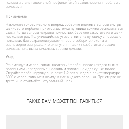
головы и станет идеальной профилактикой возникновения проблем с
волосами.
Применение
Наклоните голову немного вперед, соберите влажные волосы внутрь
шелкового тюрбана, при этом застежка-пуговица должна располагаться
сзади. Когда волосы накрыты полностью, бережно закрутите их в шелк
несколько раз. Получившийся жгут застегните на пуговицу с помощью
петельки. Для сохранения укладки просто соберите локоны и
равномерно распределите их внутри — шелк позаботится о ваших
волосах, пока вы занимаетесь своими делами.
Уход
Рекомендуем использовать шелковый тюрбан после каждого мытья
головы или чередовать с шелковым полотенцем для сушки волос.
Стирайте тюрбан вручную не реже 1-2 раз в неделю при температуре
30°С с использованием шампуня или жидкого порошка. При стирке не
трите и не отжимайте натуральный шелк.
ТАКЖЕ ВАМ МОЖЕТ ПОНРАВИТЬСЯ