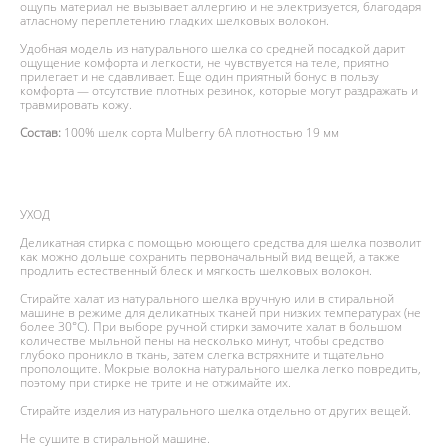
ощупь материал не вызывает аллергию и не электризуется, благодаря
атласному переплетению гладких шелковых волокон.
Удобная модель из натурального шелка со средней посадкой дарит
ощущение комфорта и легкости, не чувствуется на теле, приятно
прилегает и не сдавливает. Еще один приятный бонус в пользу
комфорта — отсутствие плотных резинок, которые могут раздражать и
травмировать кожу.
Состав:
100% шелк сорта Mulberry 6А плотностью 19 мм
УХОД
Деликатная стирка с помощью моющего средства для шелка позволит
как можно дольше сохранить первоначальный вид вещей, а также
продлить естественный блеск и мягкость шелковых волокон.
Стирайте халат из натурального шелка вручную или в стиральной
машине в режиме для деликатных тканей при низких температурах (не
более 30°С). При выборе ручной стирки замочите халат в большом
количестве мыльной пены на несколько минут, чтобы средство
глубоко проникло в ткань, затем слегка встряхните и тщательно
прополощите. Мокрые волокна натурального шелка легко повредить,
поэтому при стирке не трите и не отжимайте их.
Стирайте изделия из натурального шелка отдельно от других вещей.
Не сушите в стиральной машине.