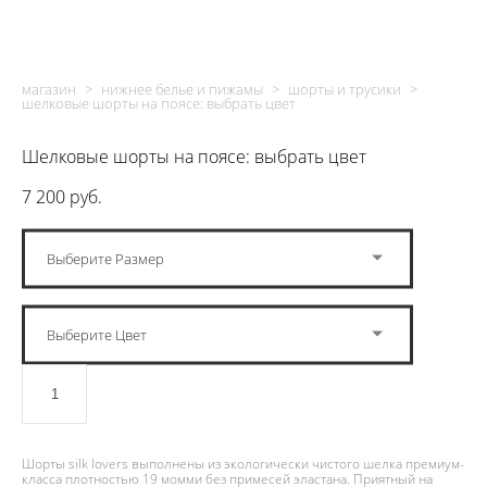
магазин
>
нижнее белье и пижамы
>
шорты и трусики
>
шелковые шорты на поясе: выбрать цвет
Шелковые шорты на поясе: выбрать цвет
7 200 pуб.
Выберите Размер
Выберите Цвет
ДОБАВИТЬ В КОРЗИНУ
Шорты silk lovers выполнены из экологически чистого шелка премиум-
класса плотностью 19 момми без примесей эластана. Приятный на