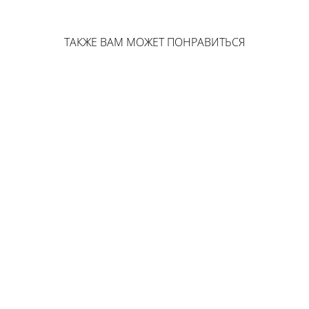
ТАКЖЕ ВАМ МОЖЕТ ПОНРАВИТЬСЯ
Шелковые трусики-стринги с рюшами: выбрать цвет
3 850 pуб.
Шорты из кружева в белом цвете
5 100 pуб.
Укороченные шелковые шорты: выбрать цвет
4 500 pуб.