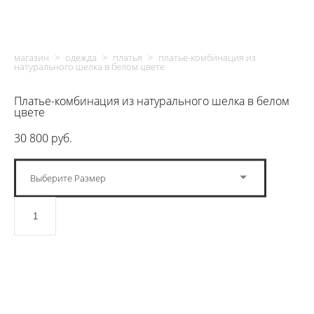
магазин
>
одежда
>
платья
>
платье-комбинация из
натурального шелка в белом цвете
Платье-комбинация из натурального шелка в белом
цвете
30 800 pуб.
Выберите Размер
ДОБАВИТЬ В КОРЗИНУ